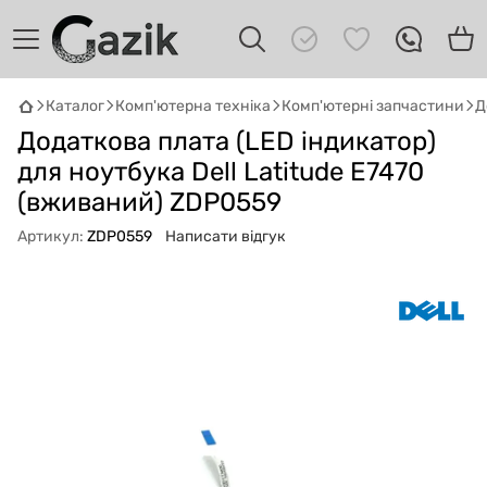
Каталог
Комп'ютерна техніка
Комп'ютерні запчастини
Д
GAZIK
AI
Додаткова плата (LED індикатор)
Онлайн · пошук техніки
для ноутбука Dell Latitude E7470
(вживаний) ZDP0559
Привіт! 👋 Я Gazik AI — допоможу
підібрати вживану комп'ютерну техніку.
Артикул:
ZDP0559
Написати відгук
Що шукаєш?