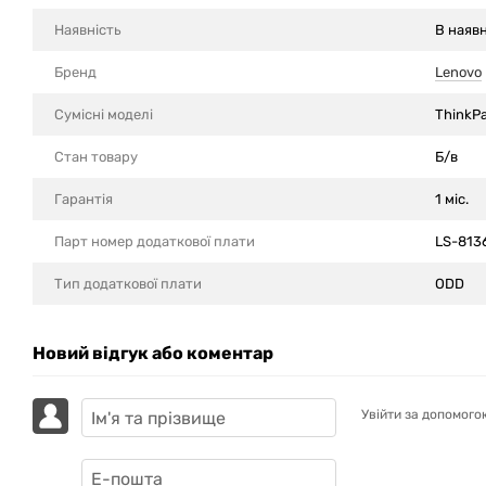
Наявність
В наявн
Бренд
Lenovo
Сумісні моделi
ThinkP
Стан товару
Б/в
Гарантія
1 міс.
Парт номер додаткової плати
LS-813
Тип додаткової плати
ODD
Новий відгук або коментар
Увійти за допомого