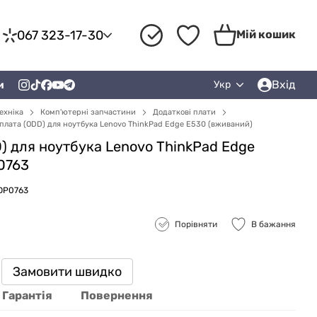
067 323-17-30
Мій кошик
Вхід
и
Укр
ехніка
Комп'ютерні запчастини
Додаткові плати
плата (ODD) для ноутбука Lenovo ThinkPad Edge E530 (вживаний)
) для ноутбука Lenovo ThinkPad Edge
0763
ZDP0763
Порівняти
В бажання
Замовити швидко
Гарантія
Повернення