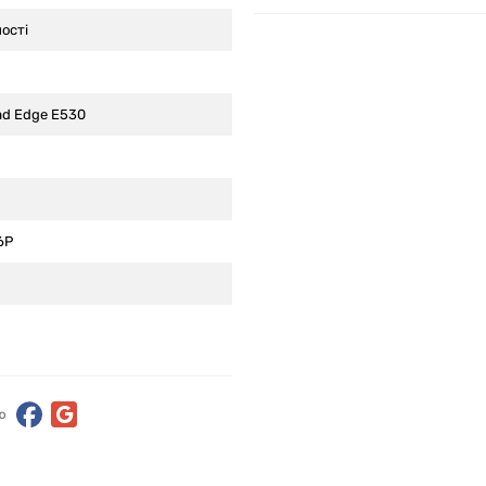
ості
ad Edge E530
6P
ю