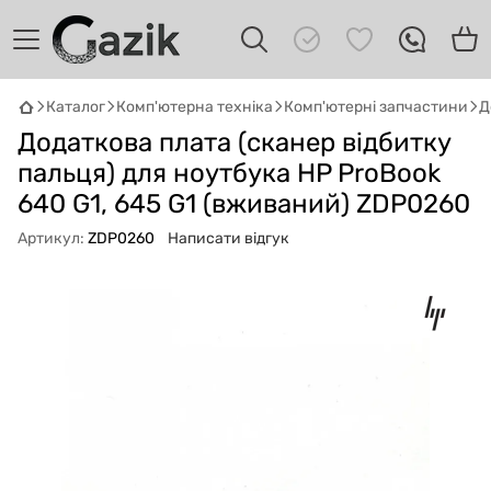
Каталог
Комп'ютерна техніка
Комп'ютерні запчастини
Д
GAZIK
AI
Додаткова плата (сканер відбитку
Онлайн · пошук техніки
пальця) для ноутбука HP ProBook
640 G1, 645 G1 (вживаний) ZDP0260
Привіт! 👋 Я Gazik AI — допоможу
підібрати вживану комп'ютерну техніку.
Артикул:
ZDP0260
Написати відгук
Що шукаєш?