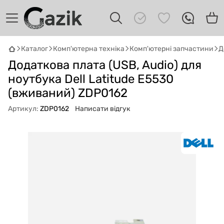
Каталог
Комп'ютерна техніка
Комп'ютерні запчастини
Д
GAZIK
AI
Додаткова плата (USB, Audio) для
Онлайн · пошук техніки
ноутбука Dell Latitude E5530
(вживаний) ZDP0162
Привіт! 👋 Я Gazik AI — допоможу
підібрати вживану комп'ютерну техніку.
Артикул:
ZDP0162
Написати відгук
Що шукаєш?