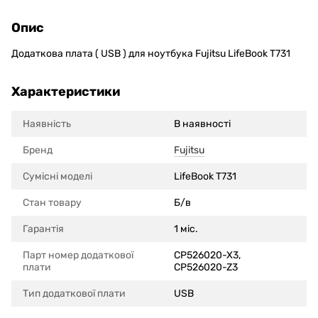
Опис
Додаткова плата ( USB ) для ноутбука Fujitsu LifeBook T731
Характеристики
Наявність
В наявності
Бренд
Fujitsu
Сумісні моделi
LifeBook T731
Стан товару
Б/в
Гарантія
1 міс.
Парт номер додаткової
CP526020-X3,
плати
CP526020-Z3
Тип додаткової плати
USB