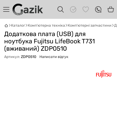
Каталог
Комп'ютерна техніка
Комп'ютерні запчастини
Д
GAZIK
AI
Додаткова плата (USB) для
Онлайн · пошук техніки
ноутбука Fujitsu LifeBook T731
(вживаний) ZDP0510
Привіт! 👋 Я Gazik AI — допоможу
підібрати вживану комп'ютерну техніку.
Артикул:
ZDP0510
Написати відгук
Що шукаєш?