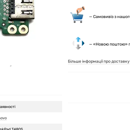
— С
амовивіз з нашо
— «Новою поштою» по
Більше інформації про доставку
аявності
novo
inkPad T480S