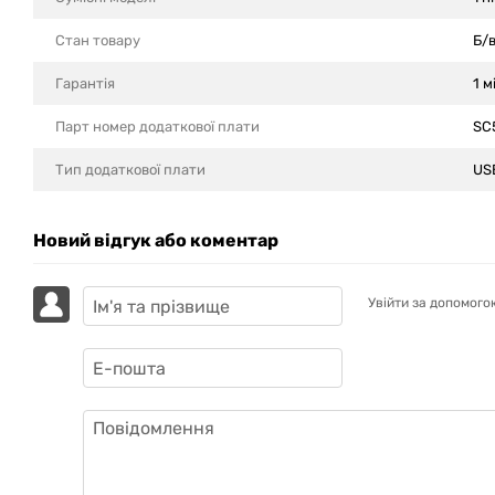
Стан товару
Б/
Гарантія
1 м
Парт номер додаткової плати
SC
Тип додаткової плати
US
Новий відгук або коментар
Увійти за допомого