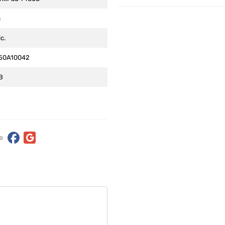
в
іс.
50A10042
B
ю