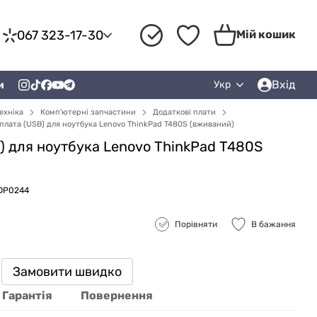
067 323-17-30
Мій кошик
Вхід
и
Укр
ехніка
Комп'ютерні запчастини
Додаткові плати
плата (USB) для ноутбука Lenovo ThinkPad T480S (вживаний)
) для ноутбука Lenovo ThinkPad T480S
ZDP0244
Порівняти
В бажання
Замовити швидко
Гарантія
Повернення