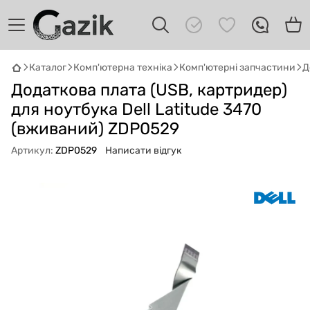
Каталог
Комп'ютерна техніка
Комп'ютерні запчастини
Д
GAZIK
AI
Додаткова плата (USB, картридер)
Онлайн · пошук техніки
для ноутбука Dell Latitude 3470
(вживаний) ZDP0529
Привіт! 👋 Я Gazik AI — допоможу
підібрати вживану комп'ютерну техніку.
Артикул:
ZDP0529
Написати відгук
Що шукаєш?