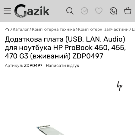
Каталог
Комп'ютерна техніка
Комп'ютерні запчастини
Д
GAZIK
AI
Додаткова плата (USB, LAN, Audio)
Онлайн · пошук техніки
для ноутбука HP ProBook 450, 455,
470 G3 (вживаний) ZDP0497
Привіт! 👋 Я Gazik AI — допоможу
підібрати вживану комп'ютерну техніку.
Артикул:
ZDP0497
Написати відгук
Що шукаєш?