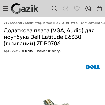
Каталог
Комп'ютерна техніка
Комп'ютерні запчастини
Д
GAZIK
AI
Додаткова плата (VGA, Audio) для
Онлайн · пошук техніки
ноутбука Dell Latitude E6330
(вживаний) ZDP0706
Привіт! 👋 Я Gazik AI — допоможу
підібрати вживану комп'ютерну техніку.
Артикул:
ZDP0706
Написати відгук
Що шукаєш?