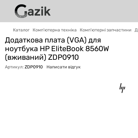
Каталог
Комп'ютерна техніка
Комп'ютерні запчастини
Д
GAZIK
AI
Додаткова плата (VGA) для
Онлайн · пошук техніки
ноутбука HP EliteBook 8560W
(вживаний) ZDP0910
Привіт! 👋 Я Gazik AI — допоможу
підібрати вживану комп'ютерну техніку.
Артикул:
ZDP0910
Написати відгук
Що шукаєш?