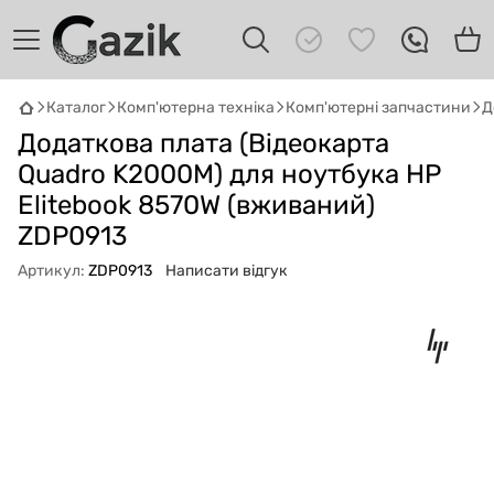
Каталог
Комп'ютерна техніка
Комп'ютерні запчастини
Д
GAZIK
AI
Додаткова плата (Відеокарта
Онлайн · пошук техніки
Quadro K2000M) для ноутбука HP
Elitebook 8570W (вживаний)
Привіт! 👋 Я Gazik AI — допоможу
підібрати вживану комп'ютерну техніку.
ZDP0913
Що шукаєш?
Артикул:
ZDP0913
Написати відгук