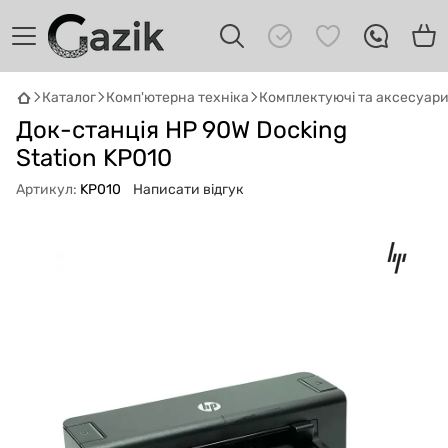
Каталог
Комп'ютерна техніка
Комплектуючі та аксесуар
GAZIK
AI
Док-станція HP 90W Docking
Онлайн · пошук техніки
Station KP010
Привіт! 👋 Я Gazik AI — допоможу
Артикул:
KP010
Написати відгук
підібрати вживану комп'ютерну техніку.
Що шукаєш?