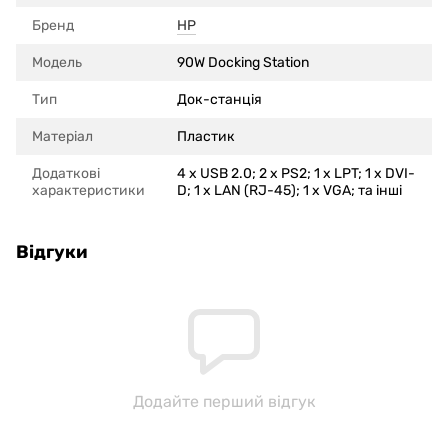
Бренд
HP
Модель
90W Docking Station
Тип
Док-станція
Матеріал
Пластик
Додаткові
4 x USB 2.0; 2 x PS2; 1 x LPT; 1 x DVI-
характеристики
D; 1 x LAN (RJ-45); 1 x VGA; та інші
Відгуки
Додайте перший відгук