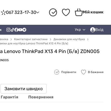
067 323-17-30
Мій кошик
Вхід
и
Укр
ехніка
Комп'ютерні запчастини
Динаміки для ноутбука
міки для ноутбука Lenovo ThinkPad X13 4 Pin (Б/в)
а Lenovo ThinkPad X13 4 Pin (Б/в) ZDN005
ZDN005
Порівняти
В бажання
Замовити швидко
Гарантія
Повернення