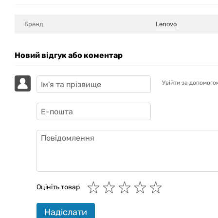
Бренд
Lenovo
Новий відгук або коментар
Увійти за допомого
GAZIK
AI
Онлайн · пошук техніки
Оцініть товар
Привіт! 👋 Я Gazik AI — допоможу
Надіслати
підібрати вживану комп'ютерну