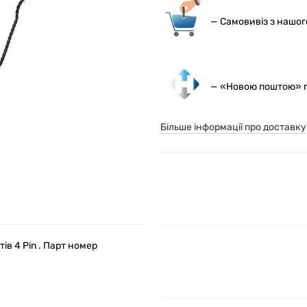
— С
амовивіз з нашо
— «Новою поштою» по
Більше інформації про доставку
ів 4 Pin . Парт номер