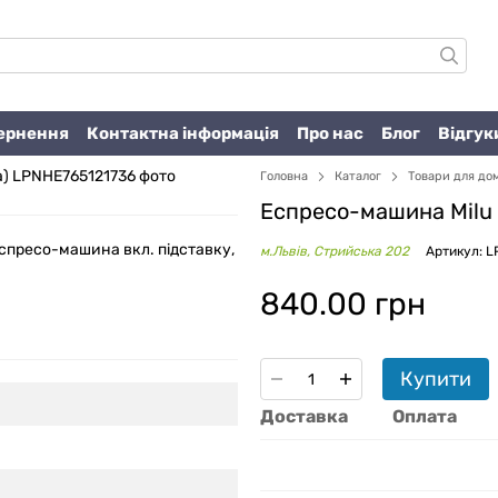
вернення
Контактна інформація
Про нас
Блог
Відгук
Головна
Каталог
Товари для до
Еспресо-машина Milu 
еспресо-машина вкл. підставку,
м.Львів, Стрийська 202
Артикул: 
840.00 грн
Купити
Доставка
Оплата