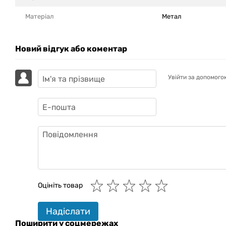
Матеріал
Метал
Новий відгук або коментар
Увійти за допомого
GAZIK
AI
Онлайн · пошук техніки
Оцініть товар
Привіт! 👋 Я Gazik AI — допоможу
підібрати вживану комп'ютерну
техніку. Що шукаєш?
Надіслати
Поширити у соцмережах