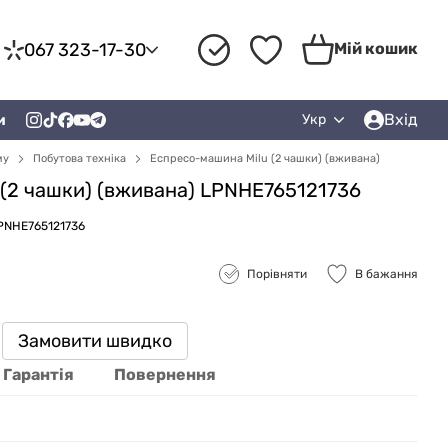
067 323-17-30
Мій кошик
Вхід
и
Укр
му
Побутова техніка
Еспресо-машина Milu (2 чашки) (вживана)
(2 чашки) (вживана) LPNHE765121736
LPNHE765121736
Порівняти
В бажання
Замовити швидко
Гарантія
Повернення