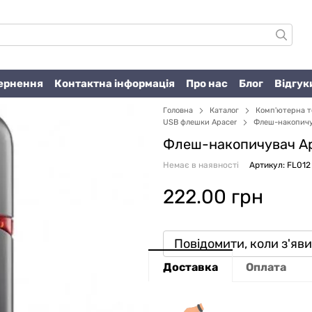
вернення
Контактна інформація
Про нас
Блог
Відгук
Головна
Каталог
Комп'ютерна т
USB флешки Apacer
Флеш-накопичув
Флеш-накопичувач Ap
Немає в наявності
Артикул: FL012
222.00 грн
Повідомити, коли з'яв
Доставка
Оплата