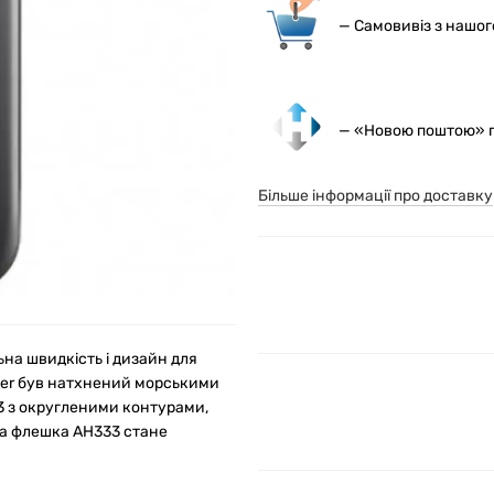
— С
амовивіз з нашо
— «Новою поштою» по
Більше інформації про доставку
ьна швидкість і дизайн для
cer був натхнений морськими
3 з округленими контурами,
тна флешка AH333 стане