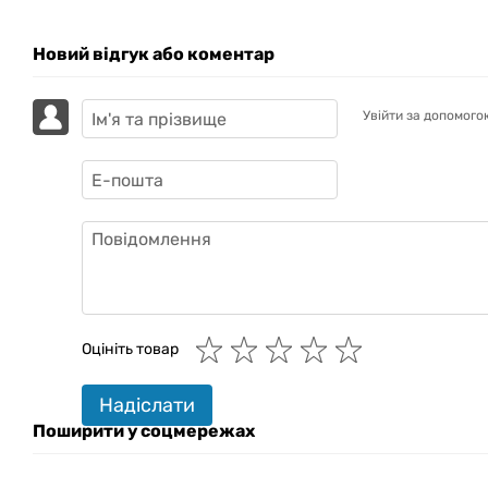
Новий відгук або коментар
Увійти за допомого
GAZIK
AI
Онлайн · пошук техніки
Оцініть товар
Привіт! 👋 Я Gazik AI — допоможу
Надіслати
підібрати вживану комп'ютерну
техніку. Що шукаєш?
Поширити у соцмережах