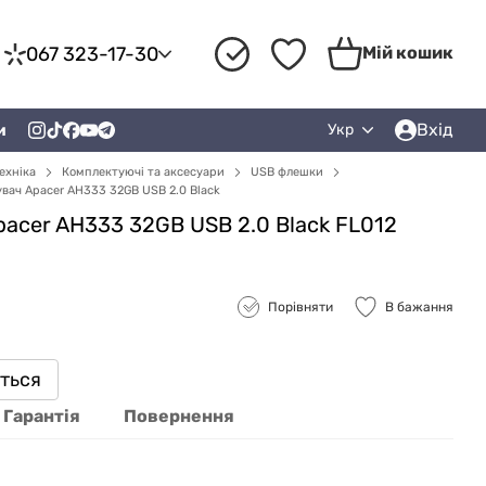
067 323-17-30
Мій кошик
Вхід
и
Укр
ехніка
Комплектуючі та аксесуари
USB флешки
ач Apacer AH333 32GB USB 2.0 Black
acer AH333 32GB USB 2.0 Black FL012
Порівняти
В бажання
иться
Гарантія
Повернення