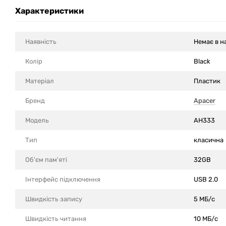
Характеристики
Наявність
Немає в н
Колір
Black
Матеріал
Пластик
Бренд
Apacer
Модель
AH333
Тип
класична
Об'єм пам'яті
32GB
Інтерфейс підключення
USB 2.0
Швидкість запису
5 МБ/с
Швидкість читання
10 МБ/с