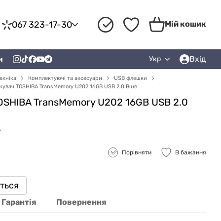
067 323-17-30
Мій кошик
Вхід
и
Укр
ехніка
Комплектуючі та аксесуари
USB флешки
увач TOSHIBA TransMemory U202 16GB USB 2.0 Blue
SHIBA TransMemory U202 16GB USB 2.0
6
Порівняти
В бажання
иться
Гарантія
Повернення