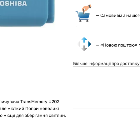
— С
амовивіз з нашо
— «Новою поштою» по
Більше інформації про доставку
пичувача TransMemory U202
 але місткий Попри невеликі
місця для зберігання світлин,