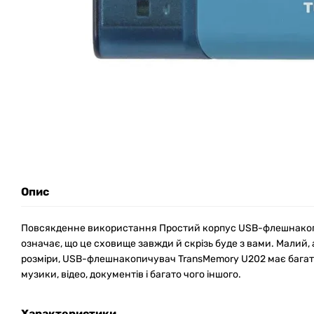
Опис
Повсякденне використання Простий корпус USB-флешнако
означає, що це сховище завжди й скрізь буде з вами. Малий,
розміри, USB-флешнакопичувач TransMemory U202 має багато 
музики, відео, документів і багато чого іншого.
Характеристики