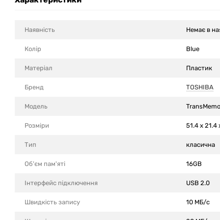
Наявність
Немає в на
Колір
Blue
Матеріал
Пластик
Бренд
TOSHIBA
Модель
TransMemo
Розміри
51.4 x 21.4
Тип
класична
Об'єм пам'яті
16GB
Інтерфейс підключення
USB 2.0
Швидкість запису
10 МБ/с