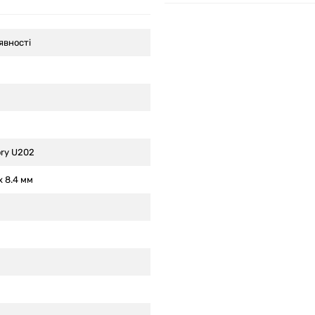
явності
ry U202
 x 8.4 мм