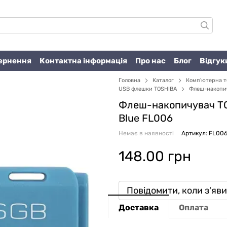
вернення
Контактна інформація
Про нас
Блог
Відгук
Головна
Каталог
Комп'ютерна т
USB флешки TOSHIBA
Флеш-накопич
Флеш-накопичувач TO
Blue FL006
Немає в наявності
Артикул: FL00
148.00 грн
Повідомити, коли з'яв
Доставка
Оплата