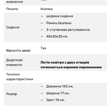
живлення
Почати
Кнопка
шкіряне сидіння
Ремінь безпеки
Сидіння
3-ступеневе регулювання,
48x20x25 см.
Так
Відчиніть двері
Додаткові
Потік повітря з двох отворів
елементи
починається окремим перемикачем
Технічні
характеристики
Довжина 142 см,
Ширина 77 см,
Розмір
Зріст 76 см,