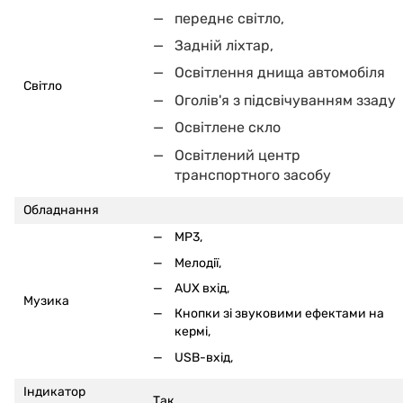
переднє світло,
Задній ліхтар,
Освітлення днища автомобіля
Світло
Оголів'я з підсвічуванням ззаду
Освітлене скло
Освітлений центр
транспортного засобу
Обладнання
MP3,
Мелодії,
AUX вхід,
Музика
Кнопки зі звуковими ефектами на
кермі
,
USB-вхід,
Індикатор
Так