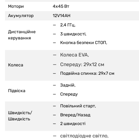
Мотори
4x45 Вт
Акумулятор
12V14AH
2,4 ГГц,
Дистанційне
3 швидкості,
керування
Кнопка безпеки СТОП,
Колеса EVA,
Спереду: 29x12 см
Колеса
Подвійна спинка: 29x7 см
Задній,
Підвіска
Спереду
Повільний старт,
Швидкість/
Вперед/Назад
Швидкість
2 швидкості
світлодіодне світло,