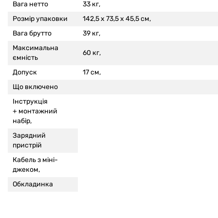
Вага нетто
33 кг,
Розмір упаковки
142,5 x 73,5 x 45,5 см,
Вага брутто
39 кг,
Максимальна
60 кг,
ємність
Допуск
17 см,
Що включено
Інструкція
+
монтажний
набір,
Зарядний
пристрій
Кабель з міні-
джеком,
Обкладинка