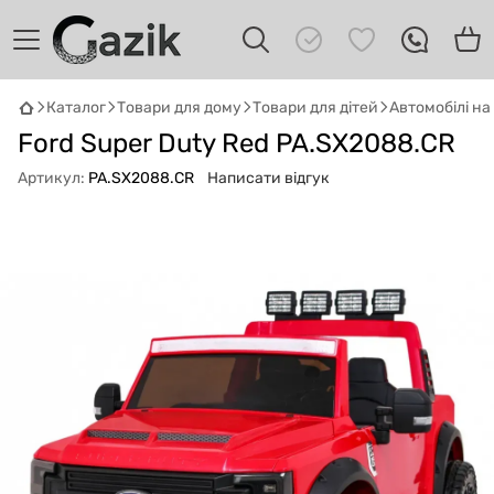
Каталог
Товари для дому
Товари для дітей
Автомобілі н
Ford Super Duty Red PA.SX2088.CR
GAZIK
AI
Онлайн · пошук техніки
Артикул:
PA.SX2088.CR
Написати відгук
Привіт! 👋 Я Gazik AI — допоможу
підібрати вживану комп'ютерну техніку.
Що шукаєш?