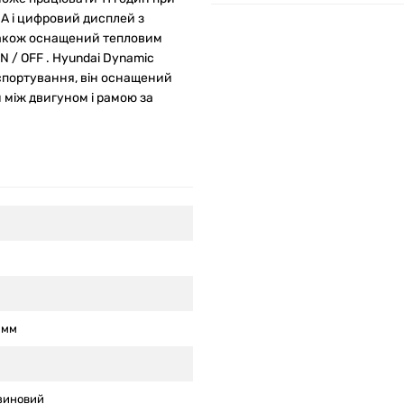
 A і цифровий дисплей з
 також оснащений тепловим
 / OFF . Hyundai Dynamic
спортування, він оснащений
 між двигуном і рамою за
 мм
зиновий