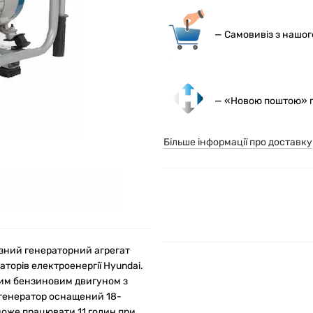
— С
амовивіз з нашо
— «Новою поштою» по
Більше інформації про доставку
зний генераторний агрегат
торів електроенергії Hyundai.
ним бензиновим двигуном з
рогенератор оснащений 18-
може працювати 11 годин при