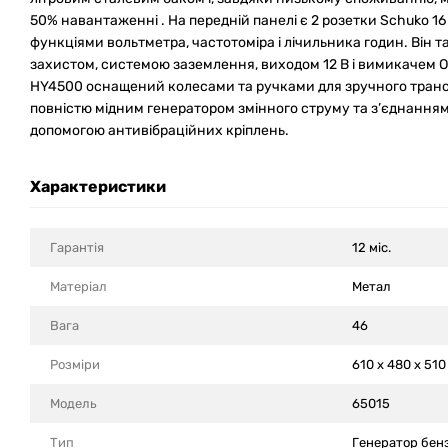
50% навантаженні . На передній панелі є 2 розетки Schuko 16
функціями вольтметра, частотоміра і лічильника годин. Він
захистом, системою заземлення, виходом 12 В і вимикачем ON
HY4500 оснащений колесами та ручками для зручного тран
повністю мідним генератором змінного струму та з’єднанням
допомогою антивібраційних кріплень.
Характеристики
Гарантія
12 міс.
Матеріал
Метал
Вага
46
Розміри
610 х 480 х 510
Модель
65015
Тип
Генератор бен