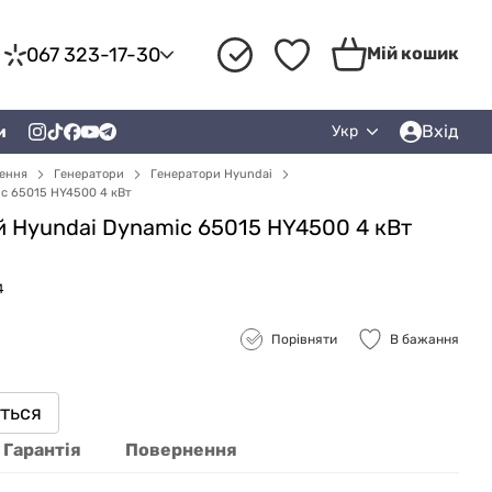
067 323-17-30
Мій кошик
Вхід
и
Укр
лення
Генератори
Генератори Hyundai
c 65015 HY4500 4 кВт
й Hyundai Dynamic 65015 HY4500 4 кВт
4
Порівняти
В бажання
иться
Гарантія
Повернення