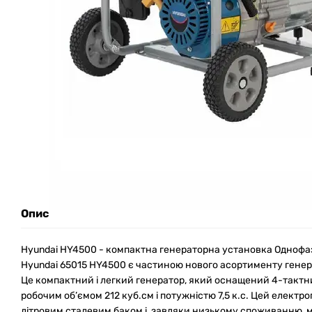
Опис
Hyundai HY4500 - компактна генераторна установка Однофа
Hyundai 65015 HY4500 є частиною нового асортименту генера
Це компактний і легкий генератор, який оснащений 4-такт
робочим об’ємом 212 куб.см і потужністю 7,5 к.с. Цей елект
літровим сталевим баком і, завдяки низькому споживанню, 