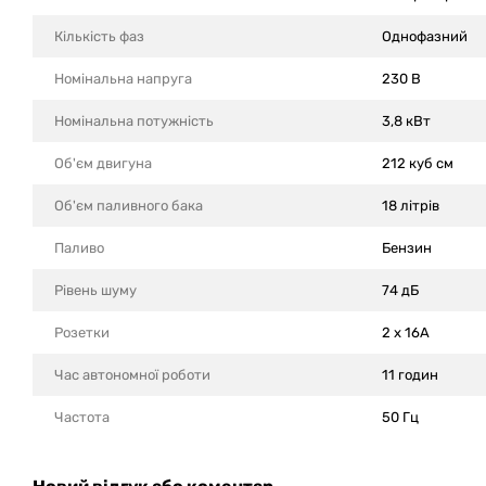
Кількість фаз
Однофазний
Номінальна напруга
230 В
Номінальна потужність
3,8 кВт
Об'єм двигуна
212 куб см
Об'єм паливного бака
18 літрів
Паливо
Бензин
Рівень шуму
74 дБ
Розетки
2 x 16A
Час автономної роботи
11 годин
Частота
50 Гц