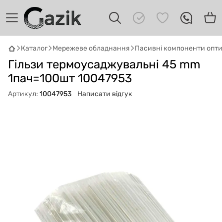
Каталог
Мережеве обладнання
Пасивні компоненти опт
GAZIK
AI
Гільзи термоусаджувальні 45 mm
Онлайн · пошук техніки
1пач=100шт 10047953
Привіт! 👋 Я Gazik AI — допоможу
Артикул:
10047953
Написати відгук
підібрати вживану комп'ютерну техніку.
Що шукаєш?