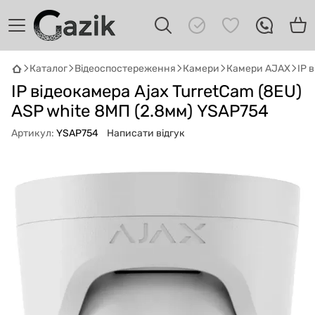
Каталог
Відеоспостереження
Камери
Камери AJAX
IP 
GAZIK
AI
IP відеокамера Ajax TurretCam (8EU)
Онлайн · пошук техніки
ASP white 8МП (2.8мм) YSAP754
Привіт! 👋 Я Gazik AI — допоможу
Артикул:
YSAP754
Написати відгук
підібрати вживану комп'ютерну техніку.
Що шукаєш?