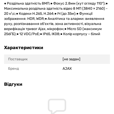
● Роздільна здатність 8МП;● Фокус 2.8мм (кут огляду 110°);●
Максимальна роздільна здатність відео 8 МП (3840 × 2160) -
20 к\с;● Кодеки H.265, H.264;● ІЧ (до 35м);● Функції
зображення: HDR, WDR;● Аналітика та аларми: виявлення
руху, розпізнавання об'єктів, зона активності, візуальна
верифікація тривог Ajax, мікрофон;● Micro SD (максимум
256ГБ);● 12 VDC/PoE;● IP65, IK08;● Колір корпусу – білий
Характеристики
Поставщик
[не задан]
Бренд
AJAX
Відгуки