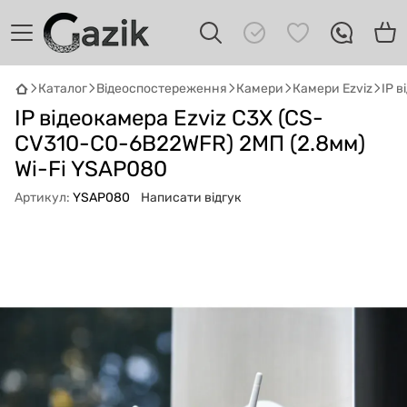
Каталог
Відеоспостереження
Камери
Камери Ezviz
IP 
GAZIK
AI
IP відеокамера Ezviz C3X (CS-
Онлайн · пошук техніки
CV310-C0-6B22WFR) 2МП (2.8мм)
Wi-Fi YSAP080
Привіт! 👋 Я Gazik AI — допоможу
підібрати вживану комп'ютерну техніку.
Артикул:
YSAP080
Написати відгук
Що шукаєш?