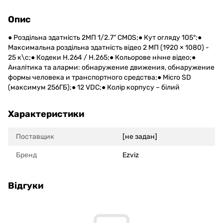
Опис
● Роздільна здатність 2МП 1/2.7" CMOS;● Кут огляду 105°;●
Максимальна роздільна здатність відео 2 МП (1920 × 1080) -
25 к\с;● Кодеки H.264 / H.265;● Кольорове нічне відео;●
Аналітика та аларми: обнаружение движения, обнаружение
формы человека и транспортного средства;● Micro SD
(максимум 256ГБ);● 12 VDC;● Колір корпусу – білий
Характеристики
Поставщик
[не задан]
Бренд
Ezviz
Відгуки