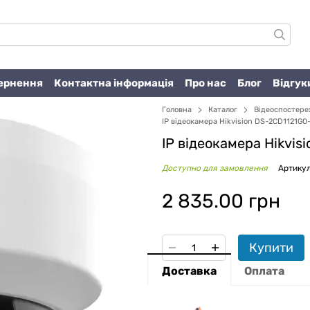
вернення
Контактна інформація
Про нас
Блог
Відгук
Головна
Каталог
Відеоспостер
IP відеокамера Hikvision DS-2CD1121G0-
IP відеокамера Hikvi
Доступно для замовлення
Артикул
2 835.00 грн
Купити
Доставка
Оплата