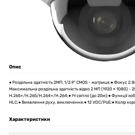
Опис
● Роздільна здатність 2МП, 1/2.9" CMOS - матриця;● Фокус 2.8
Максимальна роздільна здатність відео 2 МП (1920 × 1080) - 2
H.265+/H.265/H.264+/H.264;● ІЧ світло (до 20м);● Функції з
HLC;● Виявлення руху, виключення;● 12 VDC/PoE;● Колір кор
Характеристики