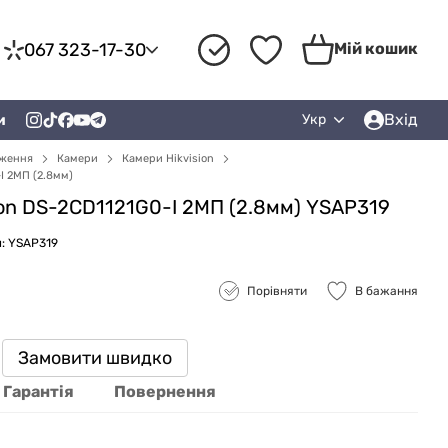
067 323-17-30
Мій кошик
Вхід
и
Укр
еження
Камери
Камери Hikvision
I 2МП (2.8мм)
sion DS-2CD1121G0-I 2МП (2.8мм) YSAP319
: YSAP319
Порівняти
В бажання
Замовити швидко
Гарантія
Повернення