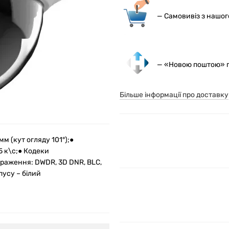
— С
амовивіз з нашо
— «Новою поштою» по
Більше інформації про доставку
мм (кут огляду 101°);●
5 к\с;● Кодеки
ображення: DWDR, 3D DNR, BLC,
пусу – білий