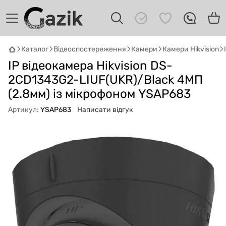
Каталог
Відеоспостереження
Камери
Камери Hikvision
GAZIK
AI
IP відеокамера Hikvision DS-
Онлайн · пошук техніки
2CD1343G2-LIUF(UKR)/Black 4МП
(2.8мм) із мікрофоном YSAP683
Привіт! 👋 Я Gazik AI — допоможу
підібрати вживану комп'ютерну техніку.
Артикул:
YSAP683
Написати відгук
Що шукаєш?