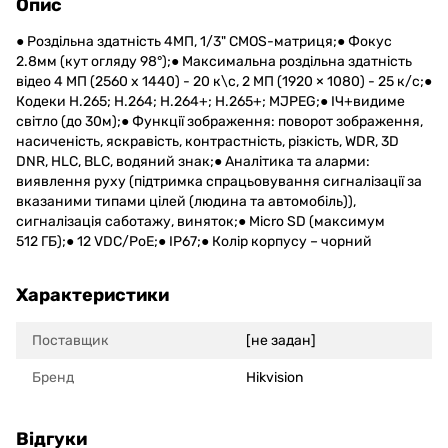
Опис
● Роздільна здатність 4МП, 1/3" CMOS-матриця;● Фокус
2.8мм (кут огляду 98°);● Максимальна роздільна здатність
відео 4 МП (2560 x 1440) - 20 к\с, 2 МП (1920 × 1080) - 25 к/с;●
Кодеки H.265; H.264; H.264+; H.265+; MJPEG;● ІЧ+видиме
світло (до 30м);● Функції зображення: поворот зображення,
насиченість, яскравість, контрастність, різкість, WDR, 3D
DNR, HLC, BLC, водяний знак;● Аналітика та аларми:
виявлення руху (підтримка спрацьовування сигналізації за
вказаними типами цілей (людина та автомобіль)),
сигналізація саботажу, виняток;● Micro SD (максимум
512 ГБ);● 12 VDC/PoE;● IP67;● Колір корпусу – чорний
Характеристики
Поставщик
[не задан]
Бренд
Hikvision
Відгуки