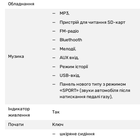
Обладнання
MP3,
Пристрій для читання SD-карт
FM-радіо
Bluethooth
Мелодії,
Музика
AUX вхід,
Режим історії
USB-вхід,
Панель нового типу з режимом
«SPORT» (звуки автомобіля після
натискання педалі газу),
Індикатор
Так
живлення
Почати
Ключ
шкіряне сидіння