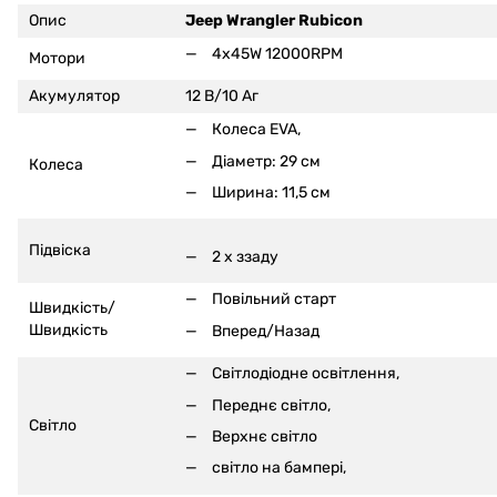
Опис
Jeep Wrangler Rubicon
4x45W 12000RPM
Мотори
Акумулятор
12 В/10 Аг
Колеса EVA,
Діаметр: 29 см
Колеса
Ширина: 11,5 см
Підвіска
2 x ззаду
Повільний старт
Швидкість/
Швидкість
Вперед/Назад
Світлодіодне освітлення,
Переднє світло,
Світло
Верхнє світло
світло на бампері,