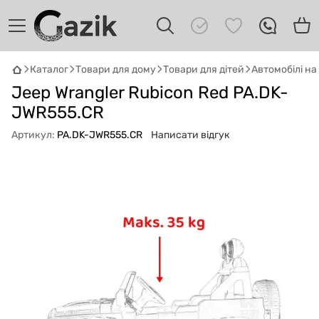
Каталог
Товари для дому
Товари для дітей
Автомобілі н
Jeep Wrangler Rubicon Red PA.DK-
GAZIK
AI
Онлайн · пошук техніки
JWR555.CR
Артикул:
PA.DK-JWR555.CR
Написати відгук
Привіт! 👋 Я Gazik AI — допоможу
підібрати вживану комп'ютерну техніку.
Що шукаєш?