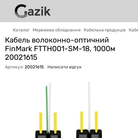
Каталог
Мережеве обладнання
Кабельна продукція
Кабе
GAZIK
AI
Кабель волоконно-оптичний
Онлайн · пошук техніки
FinMark FTTH001-SM-18, 1000м
20021615
Привіт! 👋 Я Gazik AI — допоможу
підібрати вживану комп'ютерну техніку.
Артикул:
20021615
Написати відгук
Що шукаєш?