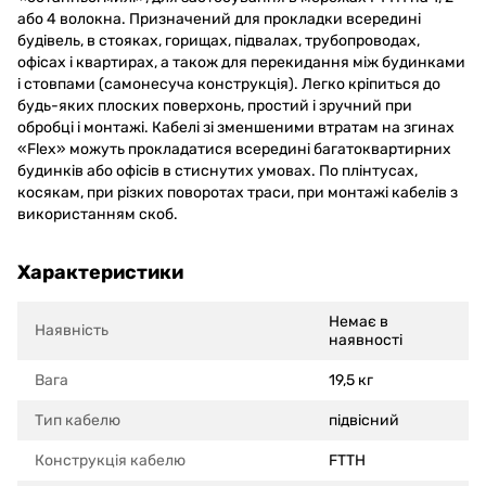
або 4 волокна. Призначений для прокладки всередині
будівель, в стояках, горищах, підвалах, трубопроводах,
офісах і квартирах, а також для перекидання між будинками
і стовпами (самонесуча конструкція). Легко кріпиться до
будь-яких плоских поверхонь, простий і зручний при
обробці і монтажі. Кабелі зі зменшеними втратам на згинах
«Flex» можуть прокладатися всередині багатоквартирних
будинків або офісів в стиснутих умовах. По плінтусах,
косякам, при різких поворотах траси, при монтажі кабелів з
використанням скоб.
Характеристики
Немає в
Наявність
наявності
Вага
19,5 кг
Тип кабелю
підвісний
Конструкція кабелю
FTTH