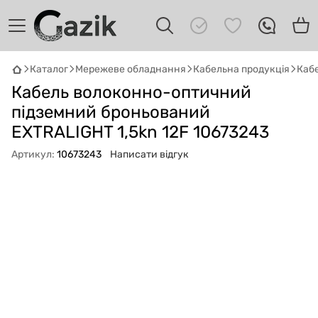
Каталог
Мережеве обладнання
Кабельна продукція
Каб
GAZIK
AI
Онлайн · пошук техніки
Кабель волоконно-оптичний
підземний броньований
Привіт! 👋 Я Gazik AI — допоможу
EXTRALIGHT 1,5kn 12F 10673243
підібрати вживану комп'ютерну техніку.
Що шукаєш?
Артикул:
10673243
Написати відгук