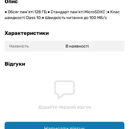
Опис
● Обсяг пам'яті 128 ГБ;● Стандарт пам'яті MicroSDXC ;● Клас
швидкості Class 10;● Швидкість читання до 100 МБ/с
Характеристики
Наявність
В наявності
Відгуки
Додайте перший відгук
Написати відгук