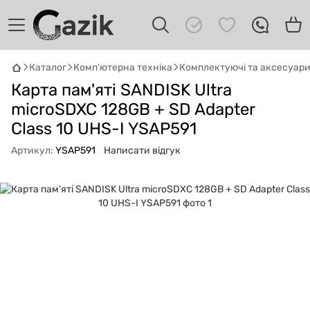
Каталог
Комп'ютерна техніка
Комплектуючі та аксесуар
GAZIK
AI
Карта пам'яті SANDISK Ultra
Онлайн · пошук техніки
microSDXC 128GB + SD Adapter
Привіт! 👋 Я Gazik AI — допоможу
Class 10 UHS-I YSAP591
підібрати вживану комп'ютерну техніку.
Артикул:
YSAP591
Написати відгук
Що шукаєш?