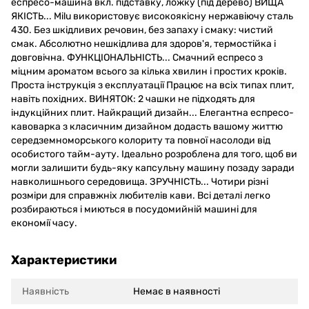
еспресо-машина вкл. підставку, ложку (під дерево) ВИЩА
ЯКІСТЬ... Milu використовує високоякісну нержавіючу сталь
430. Без шкідливих речовин, без запаху і смаку: чистий
смак. Абсолютно нешкідлива для здоров'я, термостійка і
довговічна. ФУНКЦІОНАЛЬНІСТЬ... Смачний еспресо з
міцним ароматом всього за кілька хвилин і простих кроків.
Проста інструкція з експлуатації Працює на всіх типах плит,
навіть похідних. ВИНЯТОК: 2 чашки не підходять для
індукційних плит. Найкращий дизайн... Елегантна еспресо-
кавоварка з класичним дизайном додасть вашому життю
середземноморського колориту та повної насолоди від
особистого тайм-ауту. Ідеально розроблена для того, щоб ви
могли залишити будь-яку капсульну машину позаду заради
навколишнього середовища. ЗРУЧНІСТЬ... Чотири різні
розміри для справжніх любителів кави. Всі деталі легко
розбираються і миються в посудомийній машині для
економії часу.
Характеристики
Наявність
Немає в наявності