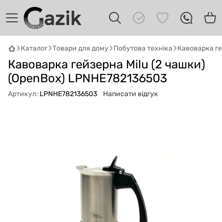
Каталог
Товари для дому
Побутова техніка
Кавоварка ге
GAZIK
AI
Кавоварка гейзерна Milu (2 чашки)
Онлайн · пошук техніки
(OpenBox) LPNHE782136503
Привіт! 👋 Я Gazik AI — допоможу
Артикул:
LPNHE782136503
Написати відгук
підібрати вживану комп'ютерну техніку.
Що шукаєш?