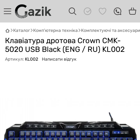
Каталог
Комп'ютерна техніка
Комплектуючі та аксесуар
GAZIK
AI
Клавіатура дротова Crown CMK-
Онлайн · пошук техніки
5020 USB Black (ENG / RU) KL002
Привіт! 👋 Я Gazik AI — допоможу
Артикул:
KL002
Написати відгук
підібрати вживану комп'ютерну техніку.
Що шукаєш?