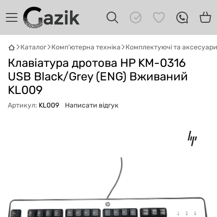
Каталог
Комп'ютерна техніка
Комплектуючі та аксесуар
GAZIK
AI
Клавіатура дротова HP KM-0316
Онлайн · пошук техніки
USB Black/Grey (ENG) Вживаний
KL009
Привіт! 👋 Я Gazik AI — допоможу
підібрати вживану комп'ютерну техніку.
Артикул:
KL009
Написати відгук
Що шукаєш?