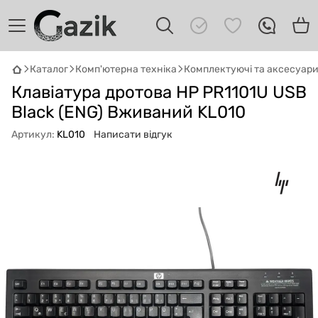
Каталог
Комп'ютерна техніка
Комплектуючі та аксесуар
GAZIK
AI
Клавіатура дротова HP PR1101U USB
Онлайн · пошук техніки
Black (ENG) Вживаний KL010
Привіт! 👋 Я Gazik AI — допоможу
Артикул:
KL010
Написати відгук
підібрати вживану комп'ютерну техніку.
Що шукаєш?