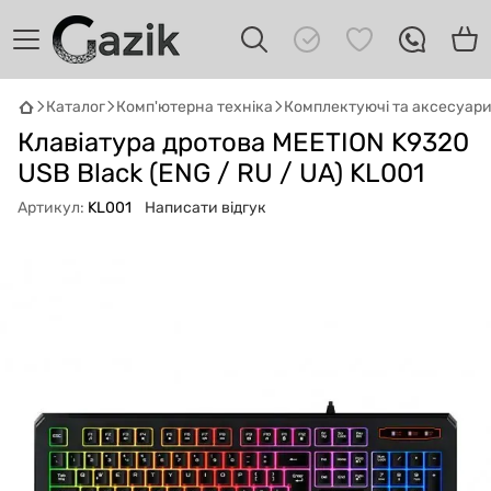
Каталог
Комп'ютерна техніка
Комплектуючі та аксесуар
GAZIK
AI
Клавіатура дротова MEETION K9320
Онлайн · пошук техніки
USB Black (ENG / RU / UA) KL001
Привіт! 👋 Я Gazik AI — допоможу
Артикул:
KL001
Написати відгук
підібрати вживану комп'ютерну техніку.
Що шукаєш?