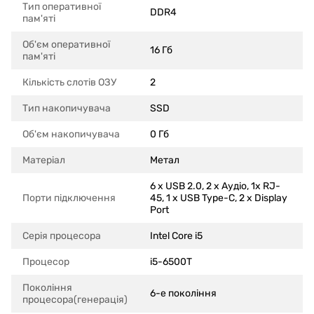
Тип оперативної
DDR4
пам'яті
Об'єм оперативної
16 Гб
пам'яті
Кількість слотів ОЗУ
2
Тип накопичувача
SSD
Об'єм накопичувача
0 Гб
Матеріал
Метал
6 x USB 2.0, 2 x Аудіо, 1x RJ-
Порти підключення
45, 1 x USB Type-C, 2 x Display
Port
Серія процесора
Intel Core i5
Процесор
i5-6500T
Покоління
6-е покоління
процесора(генерація)