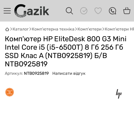
Каталог
Комп'ютерна техніка
Комп'ютери
Комп'ютери H
GAZIK
AI
Комп'ютер HP EliteDesk 800 G3 Mini
Онлайн · пошук техніки
Intel Core i5 (i5-6500T) 8 Гб 256 Гб
SSD Клас A (NTB0925819) Б/В
Привіт! 👋 Я Gazik AI — допоможу
NTB0925819
підібрати вживану комп'ютерну техніку.
Що шукаєш?
Артикул:
NTB0925819
Написати відгук