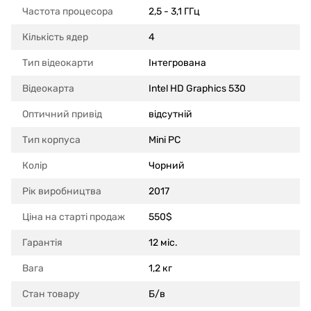
Частота процесора
2,5 - 3,1 ГГц
Кількість ядер
4
Тип відеокарти
Інтегрована
Відеокарта
Intel HD Graphics 530
Оптичний привід
відсутній
Тип корпуса
Mini PC
Колір
Чорний
Рік виробництва
2017
Ціна на старті продаж
550$
Гарантія
12 міс.
Вага
1,2 кг
Стан товару
Б/в