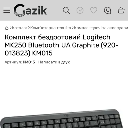
Каталог
Комп'ютерна техніка
Комплектуючі та аксесуар
GAZIK
AI
Комплект бездротовий Logitech
Онлайн · пошук техніки
MK250 Bluetooth UA Graphite (920-
013823) KM015
Привіт! 👋 Я Gazik AI — допоможу
підібрати вживану комп'ютерну техніку.
Артикул:
KM015
Написати відгук
Що шукаєш?