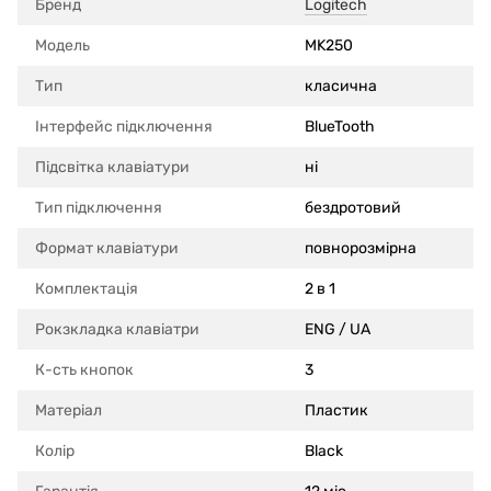
Бренд
Logitech
Модель
MK250
Тип
класична
Інтерфейс підключення
BlueTooth
Підсвітка клавіатури
ні
Тип підключення
бездротовий
Формат клавіатури
повнорозмірна
Комплектація
2 в 1
Рокзкладка клавіатри
ENG / UA
К-сть кнопок
3
Матеріал
Пластик
Колір
Black