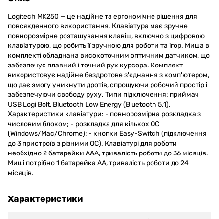
Logitech MK250 — це надійне та ергономічне рішення для
повсякденного використання. Клавіатура має зручне
повнорозмірне розташування клавіш, включно з цифровою
клавіатурою, що робить її зручною для роботи та ігор. Миша в
комплекті обладнана високоточним оптичним датчиком, що
забезпечує плавний і точний рух курсора. Комплект
використовує надійне бездротове з'єднання з комп'ютером,
що дає змогу уникнути дротів, спрощуючи робочий простір і
забезпечуючи свободу руху. Типи підключення: приймач
USB Logi Bolt, Bluetooth Low Energy (Bluetooth 5.1).
Характеристики клавіатури: - повнорозмірна розкладка з
числовим блоком; - розкладка для кількох ОС
(Windows/Mac/Chrome); - кнопки Easy-Switch (підключення
до 3 пристроїв з різними ОС). Клавіатурі для роботи
необхідно 2 батарейки AAA, тривалість роботи до 36 місяців.
Миші потрібно 1 батарейка AA, тривалість роботи до 24
місяців.
Характеристики