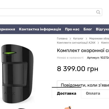
вернення
Контактна інформація
Про нас
Блог
Відгук
Головна
Каталог
Мережеве обл
Комплекти сигналізації AJAX
Компл
Комплект охоронної си
Немає в наявності
Артикул: 10272
8 399.00 грн
Повідомити, коли з'яв
Доставка
Оплата