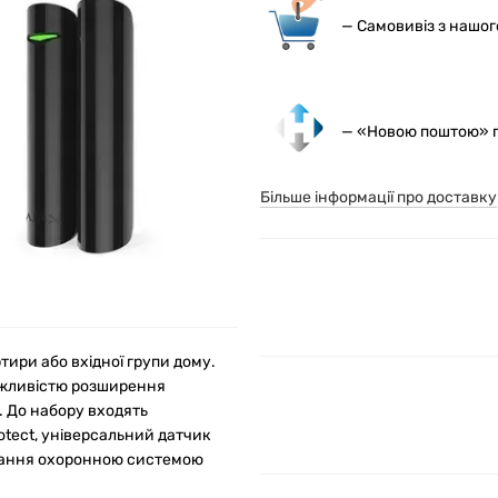
— С
амовивіз з нашо
— «Новою поштою» по
Більше інформації про доставку
тири або вхідної групи дому.
ожливістю розширення
 До набору входять
otect, універсальний датчик
ування охоронною системою