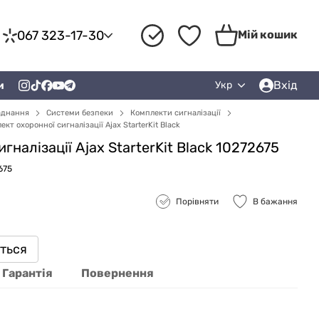
067 323-17-30
Мій кошик
Вхід
и
Укр
аднання
Системи безпеки
Комплекти сигналізації
ект охоронної сигналізації Ajax StarterKit Black
гналізації Ajax StarterKit Black 10272675
675
Порівняти
В бажання
иться
Гарантія
Повернення