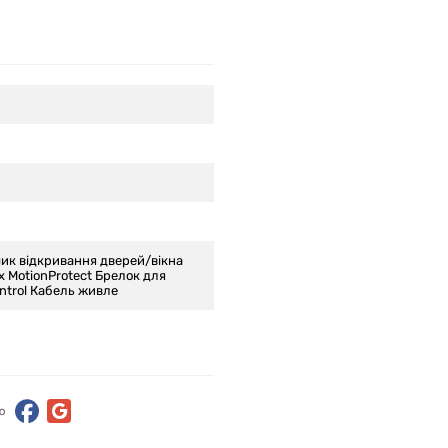
ик відкривання дверей/вікна
x MotionProtect Брелок для
ntrol Кабель живле
ю