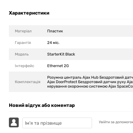
Характеристики
Матеріал
Пластик
Гарантія
24 міс.
Модель
StarterKit Black
Інтерфейс
Ethernet 2G
Розумна централь Ajax Hub Бездротовий датч
Комплектація
Ajax DoorProtect Бездротовий датчик руху Aja
керування охоронною системою Ajax SpaceCo
Новий відгук або коментар
Увійти за допомого