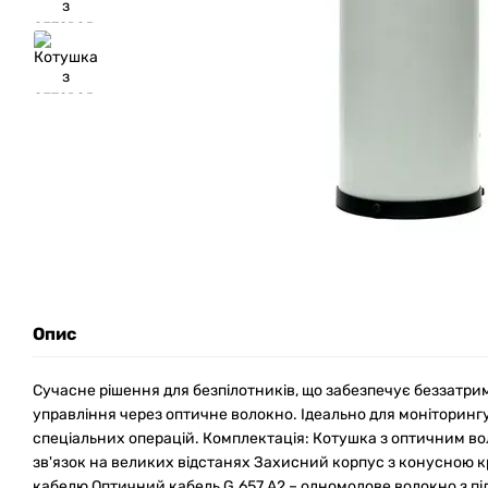
Опис
Сучасне рішення для безпілотників, що забезпечує беззатри
управління через оптичне волокно. Ідеально для моніторингу
спеціальних операцій. Комплектація: Котушка з оптичним во
зв'язок на великих відстанях Захисний корпус з конусною 
кабелю Оптичний кабель G.657 A2 – одномодове волокно з п