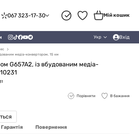
067 323-17-30
Мій кошик
Вхід
и
Укр
рес
удованим медіа-конвертором, 15 км
ом G657A2, із вбудованим медіа-
010231
31
Порівняти
В бажання
иться
Гарантія
Повернення