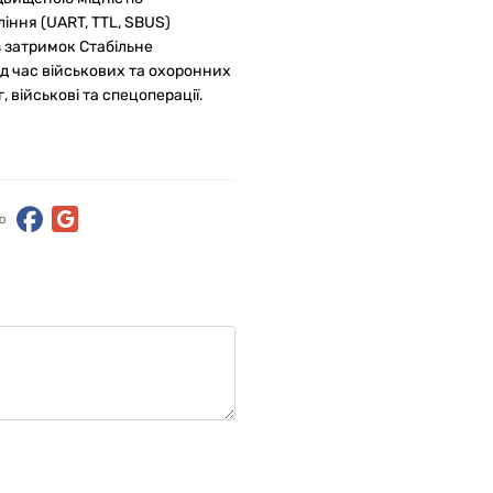
іння (UART, TTL, SBUS)
 затримок Стабільне
ід час військових та охоронних
 військові та спецоперації.
ю