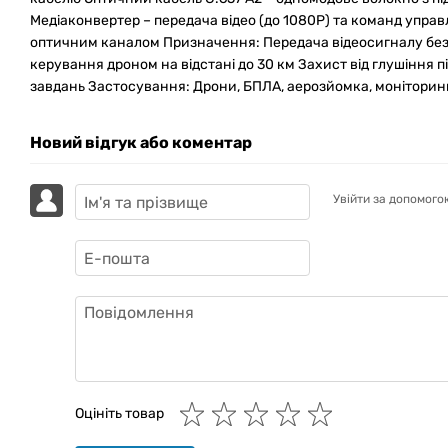
Медіаконвертер – передача відео (до 1080P) та команд управл
оптичним каналом Призначення: Передача відеосигналу без
керування дроном на відстані до 30 км Захист від глушіння п
завдань Застосування: Дрони, БПЛА, аерозйомка, моніторинг,
Новий відгук або коментар
Увійти за допомого
GAZIK
AI
Онлайн · пошук техніки
Оцініть товар
Привіт! 👋 Я Gazik AI — допоможу
підібрати вживану комп'ютерну