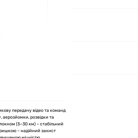
мкову передачу відео та команд
, аерозйомки, розвідки та
локном (5–30 км) – стабільний
кришкою – надійний захист
ідвищеною міцністю