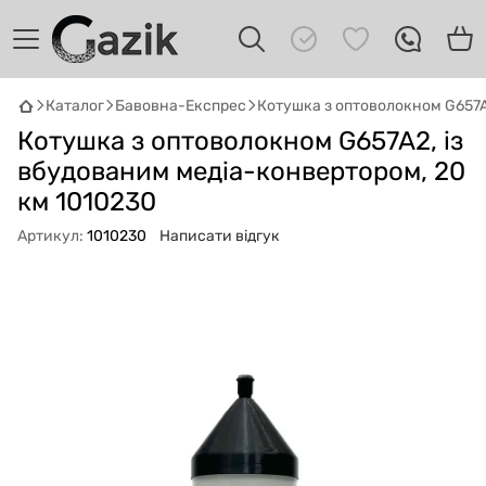
Каталог
Бавовна-Експрес
Котушка з оптоволокном G657A
GAZIK
AI
Котушка з оптоволокном G657A2, із
Онлайн · пошук техніки
вбудованим медіа-конвертором, 20
Привіт! 👋 Я Gazik AI — допоможу
км 1010230
підібрати вживану комп'ютерну техніку.
Артикул:
1010230
Написати відгук
Що шукаєш?