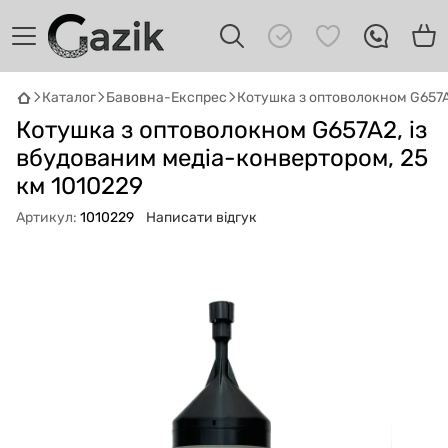
Каталог
Бавовна-Експрес
Котушка з оптоволокном G657A
GAZIK
AI
Котушка з оптоволокном G657A2, із
Онлайн · пошук техніки
вбудованим медіа-конвертором, 25
Привіт! 👋 Я Gazik AI — допоможу
км 1010229
підібрати вживану комп'ютерну техніку.
Артикул:
1010229
Написати відгук
Що шукаєш?