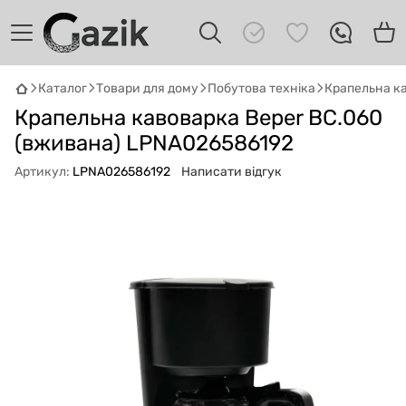
Каталог
Товари для дому
Побутова техніка
Крапельна ка
GAZIK
AI
Крапельна кавоварка Beper BC.060
Онлайн · пошук техніки
(вживана) LPNA026586192
Привіт! 👋 Я Gazik AI — допоможу
Артикул:
LPNA026586192
Написати відгук
підібрати вживану комп'ютерну техніку.
Що шукаєш?