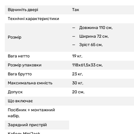
Відчиніть двері
Так
Технічні характеристики
Довжина 110 см,
Ширина 72 см,
Розмір
Зріст 65 см,
Вага нетто
19 кг,
Розмір упаковки
118x61,5x33 см,
Вага брутто
23 кг,
Максимальна ємність
30 кг,
Допуск
20 см,
Що включає
Посібник + монтажний
набір,
Зарядний пристрій
Кабель MiniJack