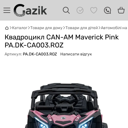
Каталог
Товари для дому
Товари для дітей
Автомобілі н
GAZIK
AI
Квадроцикл CAN-AM Maverick Pink
Онлайн · пошук техніки
PA.DK-CA003.ROZ
Артикул:
PA.DK-CA003.ROZ
Написати відгук
Привіт! 👋 Я Gazik AI — допоможу
підібрати вживану комп'ютерну техніку.
Що шукаєш?