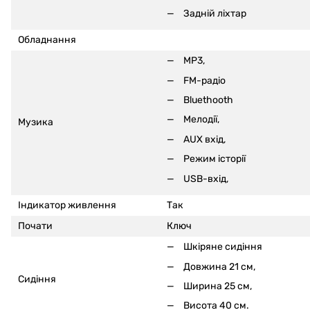
Задній ліхтар
Обладнання
MP3,
FM-радіо
Bluethooth
Мелодії,
Музика
AUX вхід,
Режим історії
USB-вхід,
Індикатор живлення
Так
Почати
Ключ
Шкіряне сидіння
Довжина 21 см,
Сидіння
Ширина 25 см,
Висота 40 см.