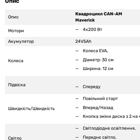
Опис
Квадроцикл CAN-AM
Опис
Maverick
4x200 Вт
Мотори
Акумулятор
24V5Ah
Колеса EVA,
Діаметр: 30 см
Колеса
Ширина: 12 см
Підвіска
Спереду
Повільний старт
Вперед/Назад
Швидкість/Швидкість
Кнопка зміни диска з 2 на 
Світлодіодне освітлення,
Переднє світло,
Світло