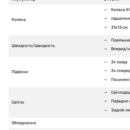
Колеса E
підшипни
Колеса
31x13 см
Повільний
Швидкість/Швидкість
Вперед/н
2x ззаду
2x спере
Підвіски
Посилені
Світлодіо
Переднє с
Світло
Задній лі
Обладнання