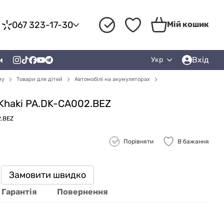
067 323-17-30
Мій кошик
Вхід
и
Укр
му
Товари для дітей
Автомобілі на акумуляторах
Khaki PA.DK-CA002.BEZ
2.BEZ
Порівняти
В бажання
Замовити швидко
Гарантія
Повернення