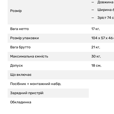
Довжина 
Ширина 6
Розмір
Зріст 74 с
Вага нетто
17 кг,
Розмір упаковки
104 x 57 x 46 
Вага брутто
21 кг,
Максимальна ємність
30 кг,
Допуск
18 см,
Що включає
Посібник + монтажний набір,
Зарядний пристрій
Обкладинка