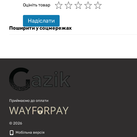
Оцініть товар
Привіт! 👋 Я Gazik AI — допоможу
підібрати вживану комп'ютерну
техніку. Що шукаєш?
Надіслати
Поширити у соцмережах
Приймаємо до оплати
© 2026
Мобільна версія