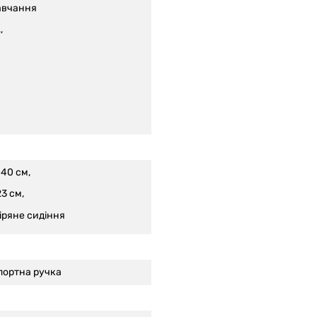
авчання
,
40 см,
3 см,
іряне сидіння
портна ручка