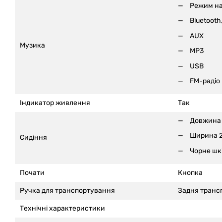
Режим н
Bluetooth,
AUX
Музика
MP3
USB
FM-радіо
Індикатор живлення
Так
Довжина 
Ширина 2
Сидіння
Чорне шк
Почати
Кнопка
Ручка для транспортування
Задня транс
Технічні характеристики