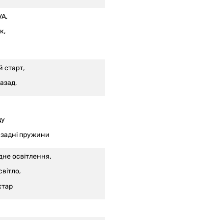
VA,
к,
 старт,
азад,
ду
 задні пружини
дне освітлення,
вітло,
хтар