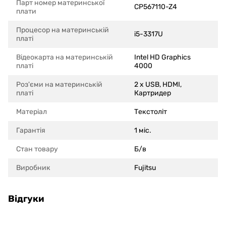
Парт номер материнської
CP567110-Z4
плати
Процесор на материнській
i5-3317U
платі
Відеокарта на материнській
Intel HD Graphics
платі
4000
Роз'єми на материнській
2 x USB, HDMI,
платі
Картридер
Матеріал
Текстоліт
Гарантія
1 міс.
Стан товару
Б/в
Виробник
Fujitsu
Відгуки