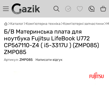
Каталог
Комп'ютерна техніка
Комп'ютерні запчастини
М
GAZIK
AI
Б/В Материнська плата для
Онлайн · пошук техніки
ноутбука Fujitsu LifeBook U772
CP567110-Z4 ( i5-3317U ) (ZMP085)
Привіт! 👋 Я Gazik AI — допоможу
підібрати вживану комп'ютерну техніку.
ZMP085
Що шукаєш?
Артикул:
ZMP085
Написати відгук