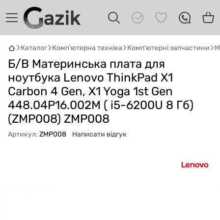
Каталог
Комп'ютерна техніка
Комп'ютерні запчастини
М
GAZIK
AI
Б/В Материнська плата для
Онлайн · пошук техніки
ноутбука Lenovo ThinkPad X1
Carbon 4 Gen, X1 Yoga 1st Gen
Привіт! 👋 Я Gazik AI — допоможу
448.04P16.002M ( i5-6200U 8 Гб)
підібрати вживану комп'ютерну техніку.
Що шукаєш?
(ZMP008) ZMP008
Артикул:
ZMP008
Написати відгук