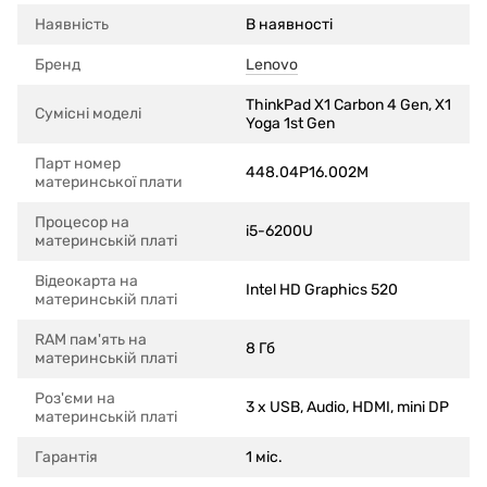
Наявність
В наявності
Бренд
Lenovo
ThinkPad X1 Carbon 4 Gen, X1
Сумісні моделi
Yoga 1st Gen
Парт номер
448.04P16.002M
материнської плати
Процесор на
i5-6200U
материнській платі
Відеокарта на
Intel HD Graphics 520
материнській платі
RAM пам'ять на
8 Гб
материнській платі
Роз'єми на
3 x USB, Audio, HDMI, mini DP
материнській платі
Гарантія
1 міс.