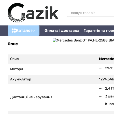
Перейти до основного контенту
Каталог
Оплата і доставка
Гарантія та по
Опис
Опис
Mercede
2x35
Мотори
Акумулятор
12V4,5A
2,4 Г
3 шви
Дистанційне керування
Кноп