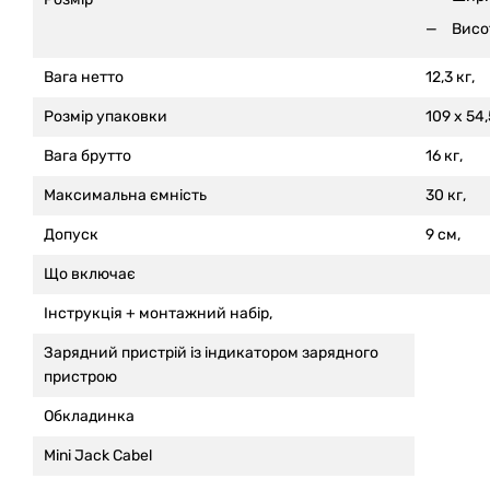
Висо
Вага нетто
12,3 кг,
Розмір упаковки
109 x 54,
Вага брутто
16 кг,
Максимальна ємність
30 кг,
Допуск
9 см,
Що включає
Інструкція +
монтажний набір,
Зарядний пристрій із індикатором зарядного
пристрою
Обкладинка
Mini Jack Cabel