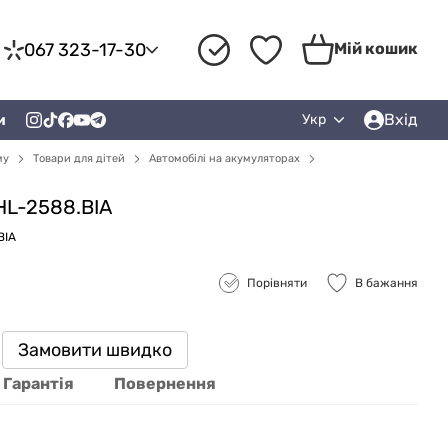
067 323-17-30
Мій кошик
Вхід
и
Укр
му
Товари для дітей
Автомобілі на акумуляторах
HL-2588.BIA
BIA
Порівняти
В бажання
Замовити швидко
Гарантія
Повернення