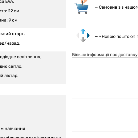
са EVA,
— С
амовивіз з нашо
тр: 22 см
на: 9 см
льний старт,
— «Новою поштою» по
ед/назад,
Більше інформації про доставку
лодіодне освітлення,
днє світло,
й ліхтар,
м навчання
ки зі звуковими ефектами на