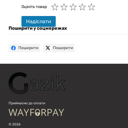
Онлайн · пошук техніки
Оцініть товар
Привіт! 👋 Я Gazik AI — допоможу
Надіслати
підібрати вживану комп'ютерну
техніку. Що шукаєш?
Поширити у соцмережах
Поширити
Поширити
Приймаємо до оплати
© 2026