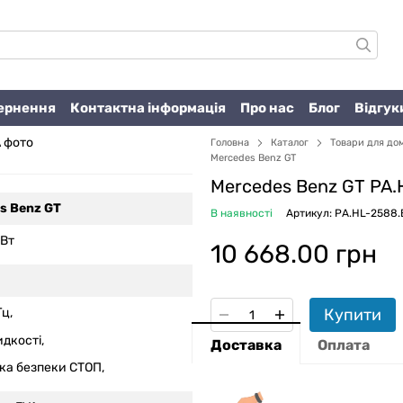
вернення
Контактна інформація
Про нас
Блог
Відгук
Головна
Каталог
Товари для до
Mercedes Benz GT
Mercedes Benz GT PA.
s Benz GT
В наявності
Артикул: PA.HL-2588.
 Вт
10 668.00 грн
h
Купити
Гц,
дкості,
Доставка
Оплата
ка безпеки СТОП,