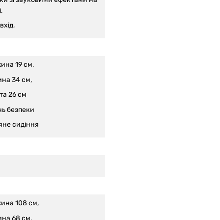
і
,
вхід,
ина 19 см,
на 34 см,
та 26 см
нь безпеки
яне сидіння
ина 108 см,
на 68 см,