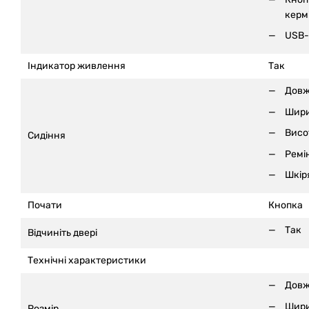
керм
USB-
Індикатор живлення
Так
Довж
Шири
Висо
Сидіння
Ремі
Шкір
Почати
Кнопка
Так
Відчиніть двері
Технічні характеристики
Довж
Шири
Розмір