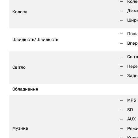
Коле
Діаме
Колеса
Шири
Пові
Швидкість/Швидкість
Впер
Світ
Пере
Світло
Задні
Обладнання
MP3
SD
AUX
Музика
Режи
Кноп