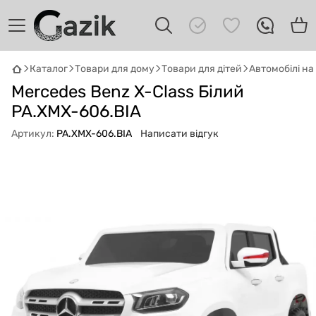
Каталог
Товари для дому
Товари для дітей
Автомобілі н
Mercedes Benz X-Class Білий
GAZIK
AI
Онлайн · пошук техніки
PA.XMX-606.BIA
Артикул:
PA.XMX-606.BIA
Написати відгук
Привіт! 👋 Я Gazik AI — допоможу
підібрати вживану комп'ютерну техніку.
Що шукаєш?