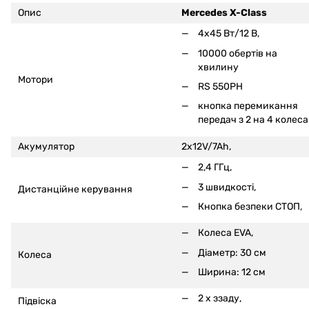
Опис
Mercedes X-Class
4x45 Вт/12 В,
10000 обертів на
хвилину
Мотори
RS 550PH
кнопка перемикання
передач з 2 на 4 колеса
Акумулятор
2x12V/7Ah,
2,4 ГГц,
3 швидкості,
Дистанційне керування
Кнопка безпеки СТОП,
Колеса EVA,
Діаметр: 30 см
Колеса
Ширина: 12 см
2 x ззаду,
Підвіска