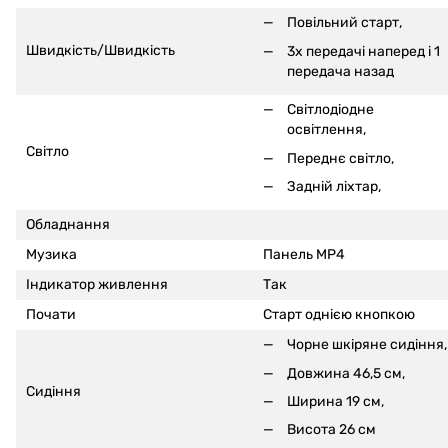
Повільний старт,
Швидкість/Швидкість
3x передачі наперед і 1
передача назад
Світлодіодне
освітлення,
Світло
Переднє світло,
Задній ліхтар,
Обладнання
Музика
Панель MP4
Індикатор живлення
Так
Почати
Старт однією кнопкою
Чорне шкіряне сидіння,
Довжина 46,5 см,
Сидіння
Ширина 19 см,
Висота 26 см