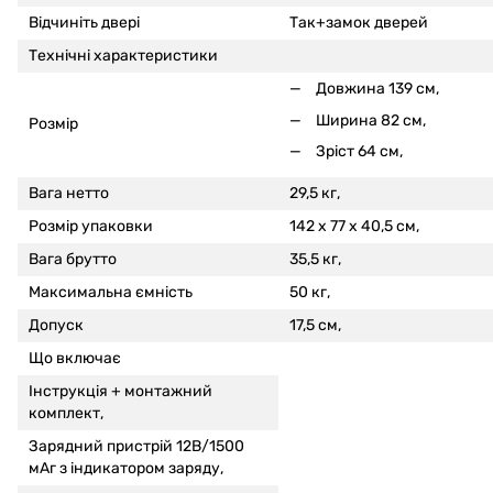
Відчиніть двері
Так+замок дверей
Технічні характеристики
Довжина 139 см,
Ширина 82 см,
Розмір
Зріст 64 см,
Вага нетто
29,5 кг,
Розмір упаковки
142 x 77 x 40,5 см,
Вага брутто
35,5 кг,
Максимальна ємність
50 кг,
Допуск
17,5 см,
Що включає
Інструкція +
монтажний
комплект,
Зарядний пристрій 12В/1500
мАг з індикатором заряду,