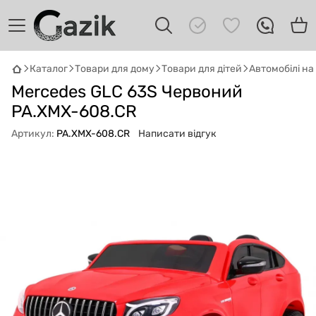
Каталог
Товари для дому
Товари для дітей
Автомобілі н
Mercedes GLC 63S Червоний
GAZIK
AI
Онлайн · пошук техніки
PA.XMX-608.CR
Артикул:
PA.XMX-608.CR
Написати відгук
Привіт! 👋 Я Gazik AI — допоможу
підібрати вживану комп'ютерну техніку.
Що шукаєш?