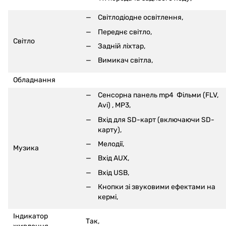
Світлодіодне освітлення,
Переднє світло,
Світло
Задній ліхтар,
Вимикач світла,
Обладнання
Сенсорна панель mp4
Фільми (FLV,
Avi)
, MP3,
Вхід для SD-карт (включаючи SD-
карту)
,
Мелодії,
Музика
Вхід AUX,
Вхід USB,
Кнопки зі звуковими ефектами на
кермі
,
Індикатор
Так,