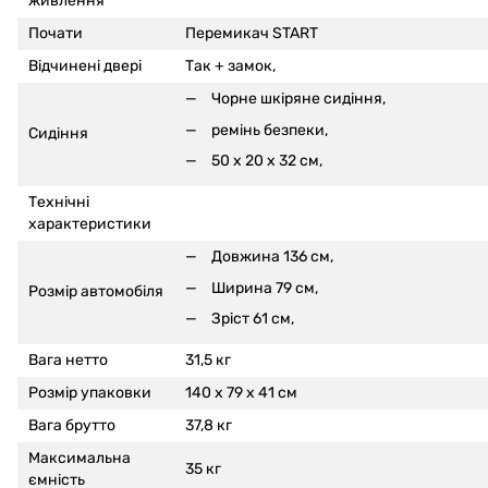
живлення
Почати
Перемикач START
Відчинені двері
Так +
замок,
Чорне шкіряне сидіння,
ремінь безпеки,
Сидіння
50 x 20 x 32 см,
Технічні
характеристики
Довжина 136 см,
Ширина 79 см,
Розмір автомобіля
Зріст 61 см,
Вага нетто
31,5 кг
Розмір упаковки
140 x 79 x 41 см
Вага брутто
37,8 кг
Максимальна
35 кг
ємність