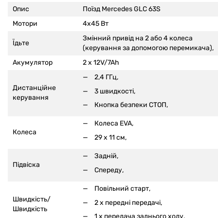
Опис
Поїзд Mercedes GLC 63S
Мотори
4x45 Вт
Змінний привід на 2 або 4 колеса
Їдьте
(керування за допомогою перемикача),
Акумулятор
2 x 12V/7Ah
2,4 ГГц,
Дистанційне
3 швидкості,
керування
Кнопка безпеки СТОП,
Колеса EVA,
Колеса
29 x 11 см,
Задній,
Підвіска
Спереду,
Повільний старт,
Швидкість/
2 x передні передачі,
Швидкість
1 x передача заднього ходу,