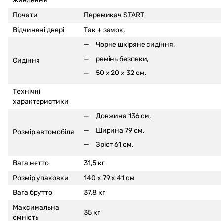
живлення
Почати
Перемикач START
Відчинені двері
Так +
замок,
Чорне шкіряне сидіння,
ремінь безпеки,
Сидіння
50 x 20 x 32 см,
Технічні
характеристики
Довжина 136 см,
Ширина 79 см,
Розмір автомобіля
Зріст 61 см,
Вага нетто
31,5 кг
Розмір упаковки
140 x 79 x 41 см
Вага брутто
37,8 кг
Максимальна
35 кг
ємність