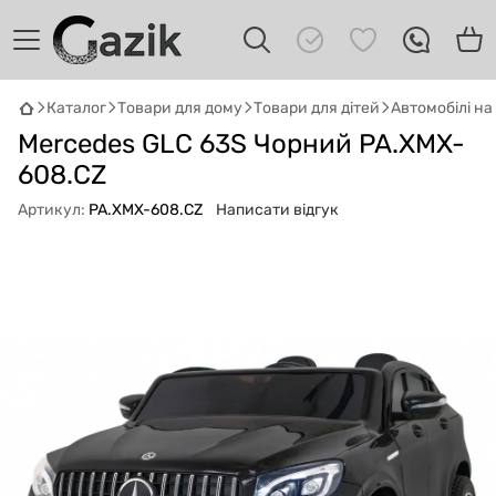
Каталог
Товари для дому
Товари для дітей
Автомобілі н
Mercedes GLC 63S Чорний PA.XMX-
GAZIK
AI
Онлайн · пошук техніки
608.CZ
Артикул:
PA.XMX-608.CZ
Написати відгук
Привіт! 👋 Я Gazik AI — допоможу
підібрати вживану комп'ютерну техніку.
Що шукаєш?