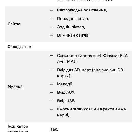
Світлодіодне освітлення,
Переднє світло,
Світло
Задній ліхтар,
Вимикач світла,
Обладнання
Сенсорна панель mp4
Фільми (FLV,
Avi)
, MP3,
Вхід для SD-карт (включаючи SD-
карту)
,
Мелодії,
Музика
Вхід AUX,
Вхід USB,
Кнопки зі звуковими ефектами на
кермі
,
Індикатор
Так,