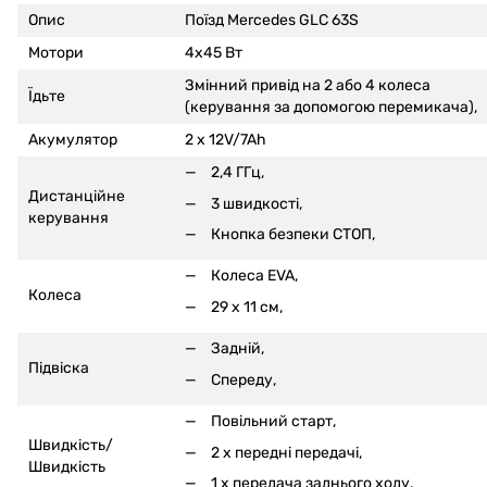
Опис
Поїзд Mercedes GLC 63S
Мотори
4x45 Вт
Змінний привід на 2 або 4 колеса
Їдьте
(керування за допомогою перемикача),
Акумулятор
2 x 12V/7Ah
2,4 ГГц,
Дистанційне
3 швидкості,
керування
Кнопка безпеки СТОП,
Колеса EVA,
Колеса
29 x 11 см,
Задній,
Підвіска
Спереду,
Повільний старт,
Швидкість/
2 x передні передачі,
Швидкість
1 x передача заднього ходу,