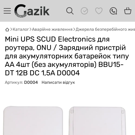
Каталог
Аварійне живлення
Джерела безперебійного жи
GAZIK
AI
Mini UPS SCUD Electronics для
Онлайн · пошук техніки
роутера, ONU / Зарядний пристрій
для акумуляторних батарейок типу
Привіт! 👋 Я Gazik AI — допоможу
підібрати вживану комп'ютерну техніку.
AA 4шт (без акумуляторів) BBU15-
Що шукаєш?
DT 12В DC 1,5A D0004
Артикул:
D0004
Написати відгук