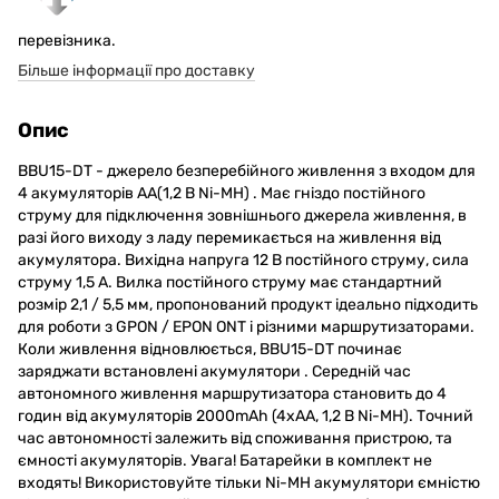
перевізника.
Більше інформації про доставку
Опис
BBU15-DT - джерело безперебійного живлення з входом для
4 акумуляторів АА(1,2 В Ni-MH) . Має гніздо постійного
струму для підключення зовнішнього джерела живлення, в
разі його виходу з ладу перемикається на живлення від
акумулятора. Вихідна напруга 12 В постійного струму, сила
струму 1,5 А. Вилка постійного струму має стандартний
розмір 2,1 / 5,5 мм, пропонований продукт ідеально підходить
для роботи з GPON / EPON ONT і різними маршрутизаторами.
Коли живлення відновлюється, BBU15-DT починає
заряджати встановлені акумулятори . Середній час
автономного живлення маршрутизатора становить до 4
годин від акумуляторів 2000mAh (4xAA, 1,2 В Ni-MH). Точний
час автономності залежить від споживання пристрою, та
ємності акумуляторів. Увага! Батарейки в комплект не
входять! Використовуйте тільки Ni-MH акумулятори ємністю