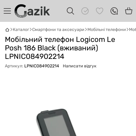
Каталог
Смартфони та аксесуари
Мобільні телефони
Моб
GAZIK
AI
Мобільний телефон Logicom Le
Онлайн · пошук техніки
Posh 186 Black (вживаний)
LPNIC084902214
Привіт! 👋 Я Gazik AI — допоможу
підібрати вживану комп'ютерну техніку.
Артикул:
LPNIC084902214
Написати відгук
Що шукаєш?