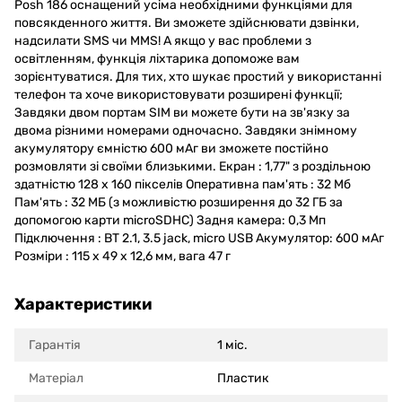
Posh 186 оснащений усіма необхідними функціями для
повсякденного життя. Ви зможете здійснювати дзвінки,
надсилати SMS чи MMS! А якщо у вас проблеми з
освітленням, функція ліхтарика допоможе вам
зорієнтуватися. Для тих, хто шукає простий у використанні
телефон та хоче використовувати розширені функції;
Завдяки двом портам SIM ви можете бути на зв'язку за
двома різними номерами одночасно. Завдяки знімному
акумулятору ємністю 600 мАг ви зможете постійно
розмовляти зі своїми близькими. Екран : 1,77" з роздільною
здатністю 128 x 160 пікселів Оперативна пам'ять : 32 Мб
Пам'ять : 32 МБ (з можливістю розширення до 32 ГБ за
допомогою карти microSDHC) Задня камера: 0,3 Мп
Підключення : BT 2.1, 3.5 jack, micro USB Акумулятор: 600 мАг
Розміри : 115 x 49 x 12,6 мм, вага 47 г
Характеристики
Гарантія
1 міс.
Матеріал
Пластик