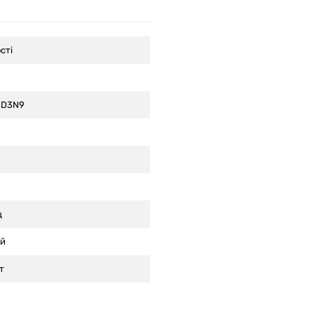
сті
3D3N9
ц
ий
т