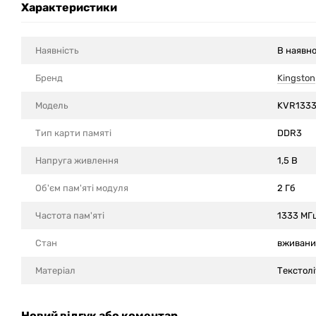
Характеристики
Наявність
В наявно
Бренд
Kingston
Модель
KVR133
Тип карти памяті
DDR3
Напруга живлення
1,5 В
Об'єм пам'яті модуля
2 Гб
Частота пам'яті
1333 МГ
Стан
вживан
Матеріал
Текстолі
Новий відгук або коментар