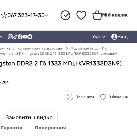
067 323-17-30
Мій кошик
Вхід
и
Укр
ехніка
Комплектуючі та аксесуари
Модулі пам'яті для ПК
уль пам'яті ПК Kingston DDR3 2 Гб 1333 МГц (KVR1333D3N9) вживаний
ngston DDR3 2 Гб 1333 МГц (KVR1333D3N9)
RPC04
Порівняти
В бажання
Замовити швидко
Гарантія
Повернення